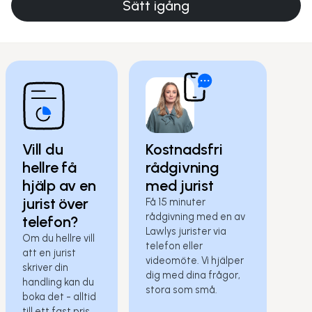
Sätt igång
Vill du
Kostnadsfri
hellre få
rådgivning
hjälp av en
med jurist
jurist över
Få 15 minuter
rådgivning med en av
telefon?
Lawlys jurister via
Om du hellre vill
telefon eller
att en jurist
videomöte. Vi hjälper
skriver din
dig med dina frågor,
handling kan du
stora som små.
boka det - alltid
till ett fast pris.